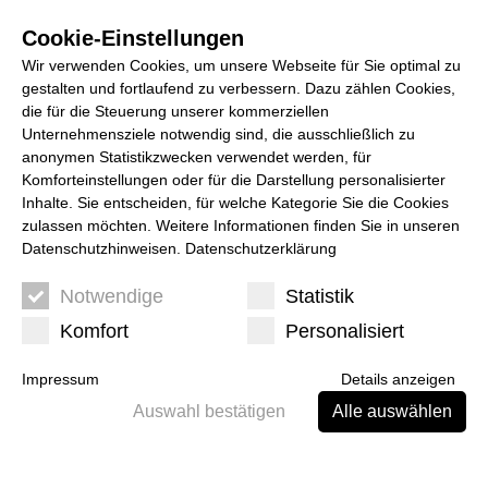
+49 (0) 355 49 49 743
info@sehenverstehen.info
Cookie-Einstellungen
Wir verwenden Cookies, um unsere Webseite für Sie optimal zu
gestalten und fortlaufend zu verbessern. Dazu zählen Cookies,
die für die Steuerung unserer kommerziellen
Unternehmensziele notwendig sind, die ausschließlich zu
anonymen Statistikzwecken verwendet werden, für
Komforteinstellungen oder für die Darstellung personalisierter
Rodenstock
Inhalte. Sie entscheiden, für welche Kategorie Sie die Cookies
Augenoptik
zulassen möchten. Weitere Informationen finden Sie in unseren
Datenschutzhinweisen.
Datenschutzerklärung
Notwendige
Statistik
Komfort
Personalisiert
Impressum
Details anzeigen
Auswahl bestätigen
Alle auswählen